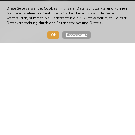
Diese Seite verwendet Cookies. In unserer Datenschutzerklärung können
Sie hierzu weitere Informationen erhalten. Indem Sie auf der Seite
weitersurfen, stimmen Sie - jederzeit für die Zukunft widerruflich - dieser
Datenverarbeitung durch den Seitenbetreiber und Dritte zu.
Ok
Datenschutz
Mit elf Pferden reisten Astrid Neumayer,
Matthias Bouten, Borja Agullo Lloens und Emilie
Brandstätter vergangenes Wochenende in das
Pferdezentrum Stadl-Paura. Einige waren zum
Training mit dabei, der Rest räumte in den
Bewerben richtig ab. Die Ausbeute: Sieben Siege
und drei zweite Plätze!
Emilia Brandstätter und
Pramwaldhof's Weena