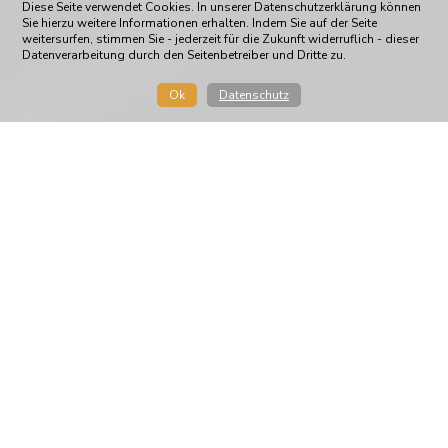
Diese Seite verwendet Cookies. In unserer Datenschutzerklärung können
Sie hierzu weitere Informationen erhalten. Indem Sie auf der Seite
weitersurfen, stimmen Sie - jederzeit für die Zukunft widerruflich - dieser
Datenverarbeitung durch den Seitenbetreiber und Dritte zu.
Ok
Datenschutz
Noch nicht einmal ganze ein Jahr sind die Beiden
ein Paar und konnten in der letzten Saison und
beim Sichtungslehrgang schon ihre Qualität
unter Beweis stellen. Daher sind sie vom
deutschen Dressurausschuss in den
Juniorenkader 2022 berufen worden.
Wir freuen uns sehr für "Foundi" und Lana Pinou
und wünschen den Beiden für die weitere Saison
alles alles Gute!